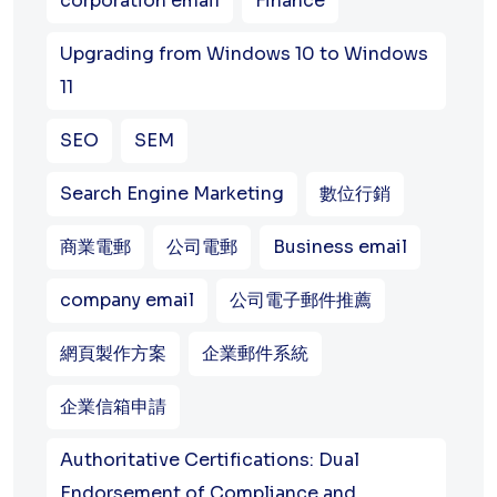
corporation email
Finance
Upgrading from Windows 10 to Windows
11
SEO
SEM
Search Engine Marketing
數位行銷
商業電郵
公司電郵
Business email
company email
公司電子郵件推薦
網頁製作方案
企業郵件系統
企業信箱申請
Authoritative Certifications: Dual
Endorsement of Compliance and