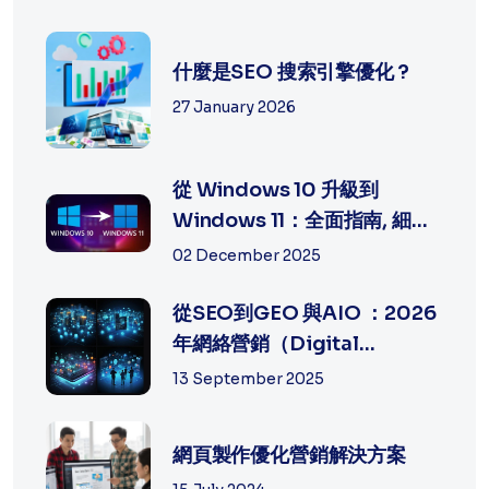
什麼是SEO 搜索引擎優化 ?
27 January 2026
從 Windows 10 升級到
Windows 11：全面指南, 細節
及方法
02 December 2025
從SEO到GEO 與AIO ：2026
年網絡營銷（Digital
Marketing）的策...
13 September 2025
網頁製作優化營銷解決方案