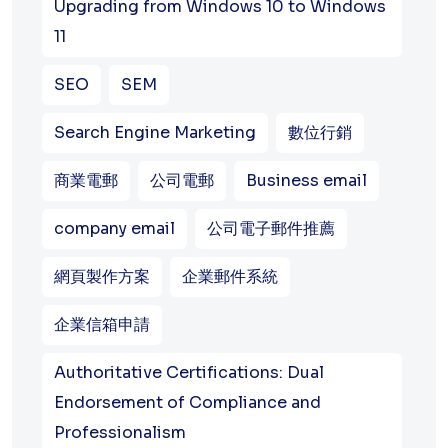
Upgrading from Windows 10 to Windows
11
SEO
SEM
Search Engine Marketing
數位行銷
商業電郵
公司電郵
Business email
company email
公司電子郵件推薦
網頁製作方案
企業郵件系統
企業信箱申請
Authoritative Certifications: Dual
Endorsement of Compliance and
Professionalism