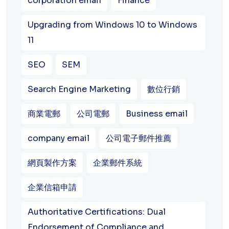
corporation email
Finance
Upgrading from Windows 10 to Windows
11
SEO
SEM
Search Engine Marketing
數位行銷
商業電郵
公司電郵
Business email
company email
公司電子郵件推薦
網頁製作方案
企業郵件系統
企業信箱申請
Authoritative Certifications: Dual
Endorsement of Compliance and