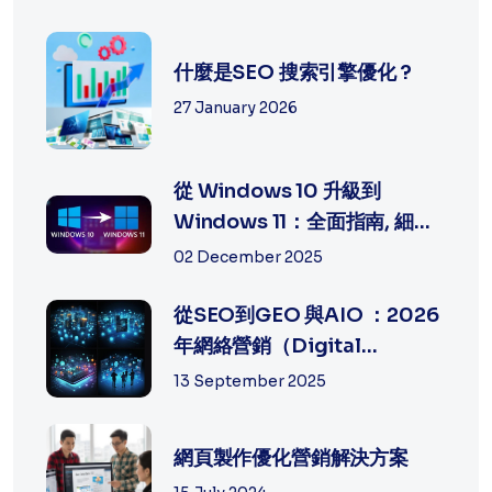
什麼是SEO 搜索引擎優化 ?
27 January 2026
從 Windows 10 升級到
Windows 11：全面指南, 細節
及方法
02 December 2025
從SEO到GEO 與AIO ：2026
年網絡營銷（Digital
Marketing）的策...
13 September 2025
網頁製作優化營銷解決方案