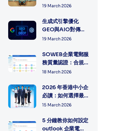
有何不同？如何選
19 March 2026
擇最適合中...
生成式引擎優化
GEO與AIO對傳統
SEO網絡營銷帶來
19 March 2026
多少沖擊?
SOWEB企業電郵服
務質量認證：合規
與專業的雙重背書
18 March 2026
2026 年香港中小企
必讀：如何選擇最
穩定的公司電子郵
15 March 2026
件和網頁製...
5 分鐘教你如何設定
outlook 企業電郵,