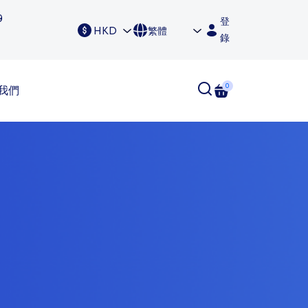
9
登
HKD
繁體
錄
0
我們