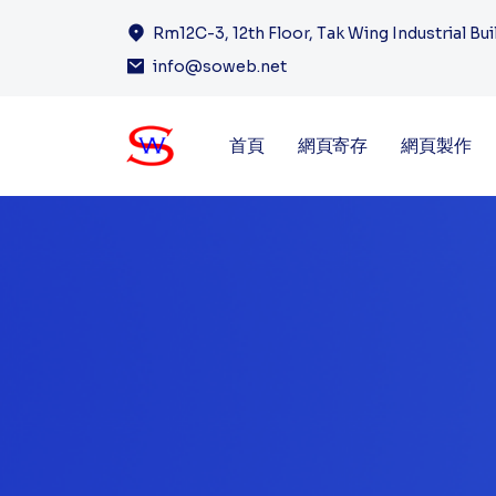
Rm12C-3, 12th Floor, Tak Wing Industrial Bu
info@soweb.net
首頁
網頁寄存
網頁製作