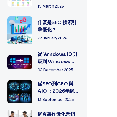
手機電郵設定常見
15 March 2026
問題排...
什麼是SEO 搜索引
擎優化 ?
27 January 2026
從 Windows 10 升
級到 Windows
11：全面指南, 細節
02 December 2025
及方法
從SEO到GEO 與
AIO ：2026年網絡
營銷（Digital
13 September 2025
Marketing）的
策...
網頁製作優化營銷