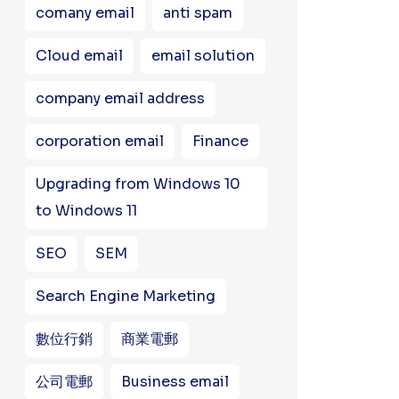
comany email
anti spam
Cloud email
email solution
company email address
corporation email
Finance
Upgrading from Windows 10
to Windows 11
SEO
SEM
Search Engine Marketing
數位行銷
商業電郵
公司電郵
Business email