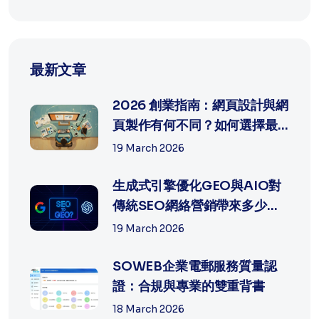
最新文章
2026 創業指南：網頁設計與網
頁製作有何不同？如何選擇最
適合中...
19 March 2026
生成式引擎優化GEO與AIO對
傳統SEO網絡營銷帶來多少沖
擊?
19 March 2026
SOWEB企業電郵服務質量認
證：合規與專業的雙重背書
18 March 2026