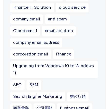
Finance IT Solution
cloud service
comany email
anti spam
Cloud email
email solution
company email address
corporation email
Finance
Upgrading from Windows 10 to Windows
11
SEO
SEM
Search Engine Marketing
數位行銷
商業電郵
公司電郵
Business email